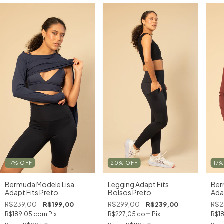
17
%
OFF
20
%
OFF
17
Bermuda Modele Lisa
Legging Adapt Fits
Ber
Adapt Fits Preto
Bolsos Preto
Ada
R$239,00
R$199,00
R$299,00
R$239,00
R$2
R$189,05
com
Pix
R$227,05
com
Pix
R$1