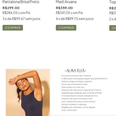
Pantalona Brisa Preto
Maiô Aruana
Top
R$299,00
R$359,00
R$2
R$284,05
com
Pix
R$341,05
com
Pix
R$2
3
x de
R$99,67
sem juros
4
x de
R$89,75
sem juros
2
x 
COMPRAR
COMPRAR
C