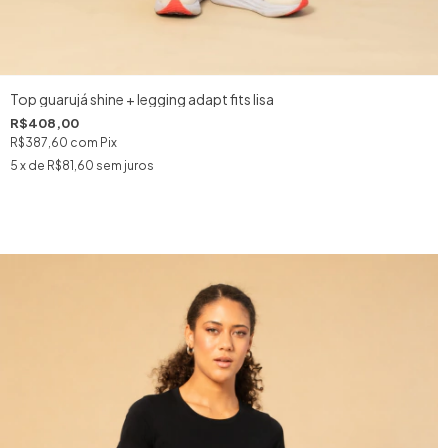
Top guarujá shine + legging adapt fits lisa
R$408,00
R$387,60
com
Pix
5
x de
R$81,60
sem juros