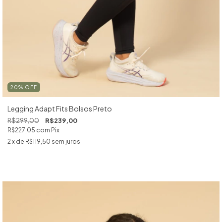
20
%
OFF
Legging Adapt Fits Bolsos Preto
R$299,00
R$239,00
R$227,05
com
Pix
2
x de
R$119,50
sem juros