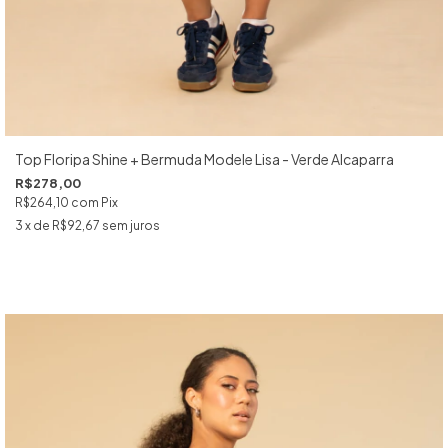
Top Floripa Shine + Bermuda Modele Lisa - Verde Alcaparra
R$278,00
R$264,10
com
Pix
3
x de
R$92,67
sem juros