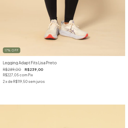
17
%
OFF
Legging Adapt Fits Lisa Preto
R$289,00
R$239,00
R$227,05
com
Pix
2
x de
R$119,50
sem juros