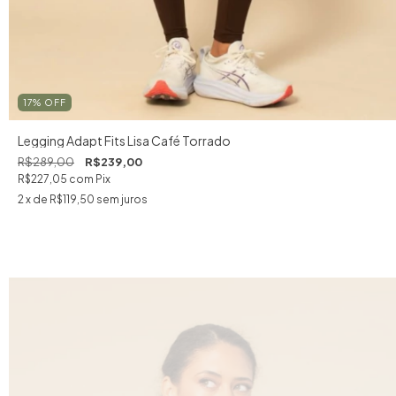
17
%
OFF
Legging Adapt Fits Lisa Café Torrado
R$289,00
R$239,00
R$227,05
com
Pix
2
x de
R$119,50
sem juros