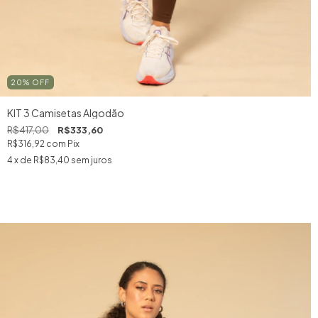
20
%
OFF
KIT 3 Camisetas Algodão
R$417,00
R$333,60
R$316,92
com
Pix
4
x de
R$83,40
sem juros