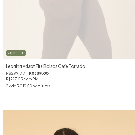
20
%
OFF
Legging Adapt Fits Bolsos Café Torrado
R$299,00
R$239,00
R$227,05
com
Pix
2
x de
R$119,50
sem juros