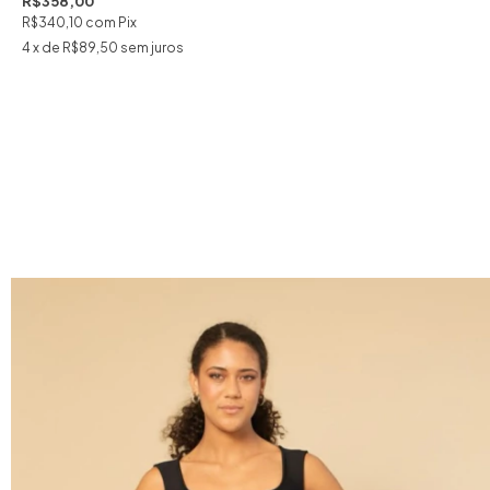
R$358,00
R$340,10
com
Pix
4
x de
R$89,50
sem juros